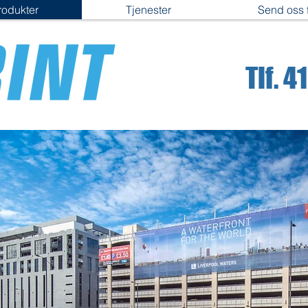
rodukter
Tjenester
Send oss f
Tlf. 4