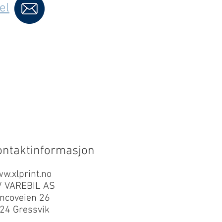
el
ontaktinformasjon
w.xlprint.no
/ VAREBIL AS
ncoveien 26
24 Gressvik