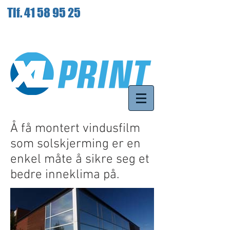
Tlf.
41 58 95 25
Å få montert vindusfilm
som solskjerming er en
enkel måte å sikre seg et
bedre inneklima på.